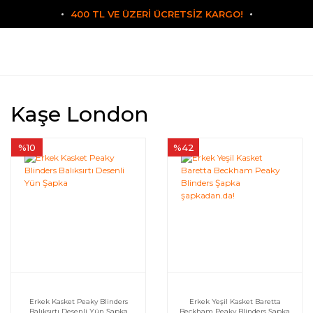
400 TL VE ÜZERİ ÜCRETSİZ KARGO!
Kaşe London
%10
%42
Erkek Kasket Peaky Blinders
Erkek Yeşil Kasket Baretta
Balıksırtı Desenli Yün Şapka
Beckham Peaky Blinders Şapka