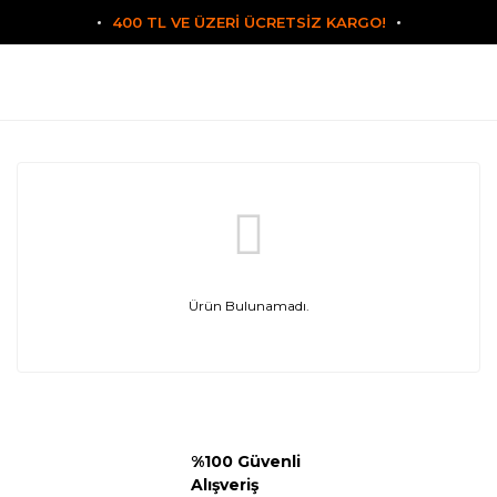
400 TL VE ÜZERİ ÜCRETSİZ KARGO!
Ürün Bulunamadı.
%100 Güvenli
Alışveriş