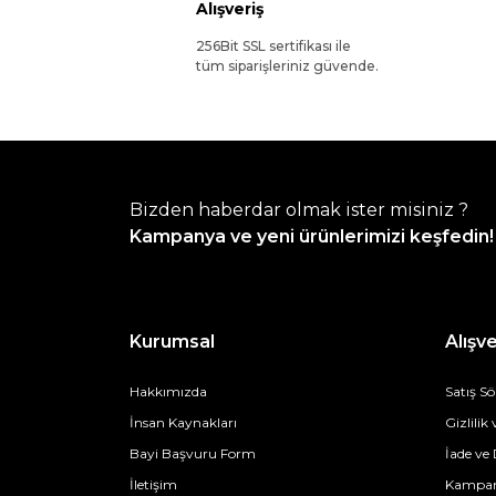
Alışveriş
256Bit SSL sertifikası ile
tüm siparişleriniz güvende.
Bizden haberdar olmak ister misiniz ?
Kampanya ve yeni ürünlerimizi keşfedin!
Kurumsal
Alışve
Hakkımızda
Satış S
İnsan Kaynakları
Gizlilik
Bayi Başvuru Form
İade ve
İletişim
Kampan