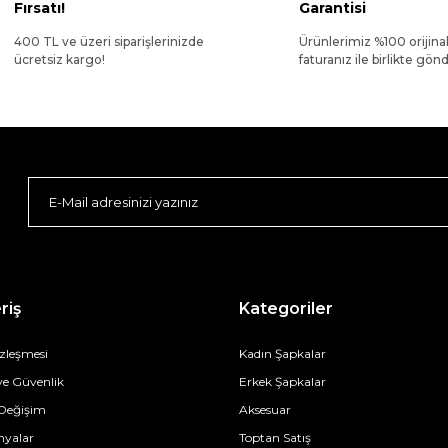
Fırsatı!
Garantisi
400 TL ve üzeri siparişlerinizde
Ürünlerimiz %100 orijina
ücretsiz kargo!
faturanız ile birlikte gönde
riş
Kategoriler
özleşmesi
Kadın Şapkalar
 ve Güvenlik
Erkek Şapkalar
 Değişim
Aksesuar
yalar
Toptan Satış