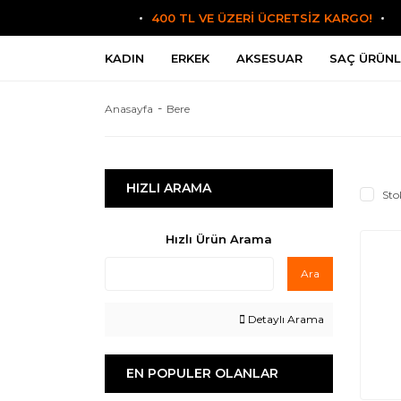
400 TL VE ÜZERİ ÜCRETSİZ KARGO!
KADIN
ERKEK
AKSESUAR
SAÇ ÜRÜNL
Anasayfa
Bere
HIZLI ARAMA
Sto
Hızlı Ürün Arama
Ara
Detaylı Arama
EN POPULER OLANLAR