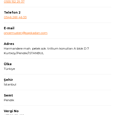
0555 152 29 37
Telefon 2
0546 269 46 33
E-mail
oncemusteri@sapkadan.com
Adres
Harmandere mah. petek sok. trillium konutları A blok D:7
Kurtköy/Pendik/İSTANBUL
Ülke
Türkiye
Şehir
İstanbul
Semt
Pendik
Vergi No