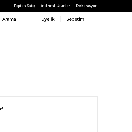
Toptan Satış
İndirimli Ürünler
Dekorasyon
Arama
Üyelik
Sepetim
e!