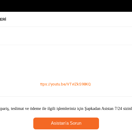
ERI
ttps://youtu.be/VTvIZkS98KQ
ipariş, teslimat ve ödeme ile ilgili işlemleriniz için Şapkadan Asistan 7/24 sizinl
Asistan'a Sorun