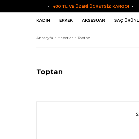
400 TL VE ÜZERİ ÜCRETSİZ KARGO!
KADIN
ERKEK
AKSESUAR
SAÇ ÜRÜNL
Anasayfa
Haberler
Toptan
Toptan
S