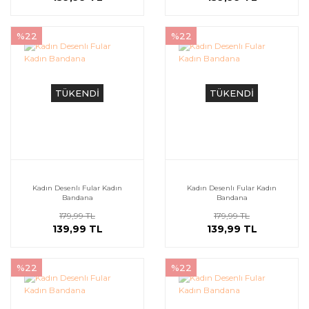
%22
%22
TÜKENDİ
TÜKENDİ
Kadın Desenlı Fular Kadın
Kadın Desenlı Fular Kadın
Bandana
Bandana
179,99 TL
179,99 TL
139,99 TL
139,99 TL
%22
%22