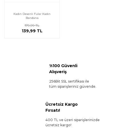
Kadın Desenlı Fular Kadın
Bandana
179,99 TL
139,99 TL
%100 Güvenli
Alışveriş
256Bit SSL sertifikası ile
tüm siparişleriniz güvende.
Ücretsiz Kargo
Fırsatı!
400 TL ve üzeri siparişlerinizde
ücretsiz kargo!