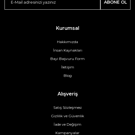
ABONE OL
Kurumsal
Hakkımızda
İnsan Kaynakları
Bayi Başvuru Form
İletişim
Blog
Alışveriş
Satış Sözleşmesi
Gizlilik ve Güvenlik
İade ve Değişim
Kampanyalar