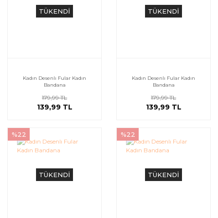
TÜKENDİ
TÜKENDİ
Kadın Desenlı Fular Kadın
Kadın Desenlı Fular Kadın
Bandana
Bandana
179,99 TL
179,99 TL
139,99 TL
139,99 TL
%22
%22
TÜKENDİ
TÜKENDİ