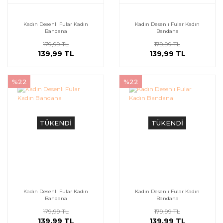
Kadın Desenlı Fular Kadın
Kadın Desenlı Fular Kadın
Bandana
Bandana
179,99 TL
179,99 TL
139,99 TL
139,99 TL
%22
%22
TÜKENDİ
TÜKENDİ
Kadın Desenlı Fular Kadın
Kadın Desenlı Fular Kadın
Bandana
Bandana
179,99 TL
179,99 TL
139,99 TL
139,99 TL