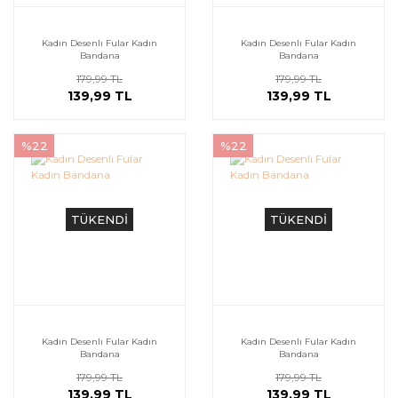
Kadın Desenlı Fular Kadın
Kadın Desenlı Fular Kadın
Bandana
Bandana
179,99 TL
179,99 TL
139,99 TL
139,99 TL
%22
%22
TÜKENDİ
TÜKENDİ
Kadın Desenlı Fular Kadın
Kadın Desenlı Fular Kadın
Bandana
Bandana
179,99 TL
179,99 TL
139,99 TL
139,99 TL