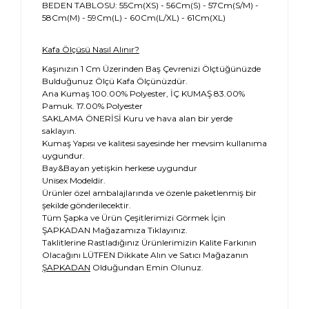
BEDEN TABLOSU: 55Cm(XS) - 56Cm(S) - 57Cm(S/M) -
58Cm(M) - 59Cm(L) - 60Cm(L/XL) - 61Cm(XL)
Kafa Ölçüsü Nasıl Alınır?
Kaşınızın 1 Cm Üzerinden Baş Çevrenizi Ölçtüğünüzde
Bulduğunuz Ölçü Kafa Ölçünüzdür.
Ana Kumaş 100.00% Polyester, İÇ KUMAŞ 83.00%
Pamuk. 17.00% Polyester
SAKLAMA ÖNERİSİ Kuru ve hava alan bir yerde
saklayın.
Kumaş Yapısı ve kalitesi sayesinde her mevsim kullanıma
uygundur.
Bay&Bayan yetişkin herkese uygundur
Unisex Modeldir.
Ürünler özel ambalajlarında ve özenle paketlenmiş bir
şekilde gönderilecektir.
Tüm Şapka ve Ürün Çeşitlerimizi Görmek İçin
ŞAPKADAN Mağazamıza Tıklayınız.
Taklitlerine Rastladığınız Ürünlerimizin Kalite Farkının
Olacağını LÜTFEN Dikkate Alın ve Satıcı Mağazanın
ŞAPKADAN
Olduğundan Emin Olunuz.