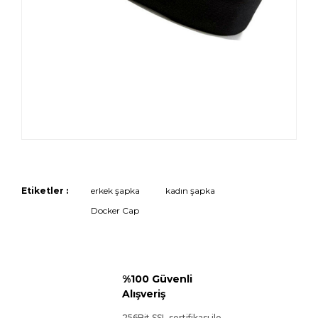
Etiketler :
erkek şapka
kadın şapka
Docker Cap
%100 Güvenli
Alışveriş
256Bit SSL sertifikası ile