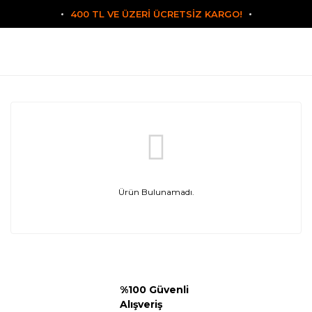
400 TL VE ÜZERİ ÜCRETSİZ KARGO!
Ürün Bulunamadı.
%100 Güvenli
Alışveriş