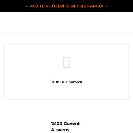
400 TL VE ÜZERİ ÜCRETSİZ KARGO!
Ürün Bulunamadı.
%100 Güvenli
Alışveriş