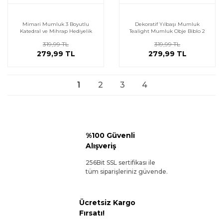
Mimari Mumluk 3 Boyutlu
Dekoratif Yılbaşı Mumluk
Katedral ve Mihrap Hediyelik
Tealight Mumluk Obje Biblo 2
Beyaz
Parça Beyaz
319,99 TL
319,99 TL
279,99 TL
279,99 TL
1
2
3
4
%100 Güvenli
Alışveriş
256Bit SSL sertifikası ile
tüm siparişleriniz güvende.
Ücretsiz Kargo
Fırsatı!