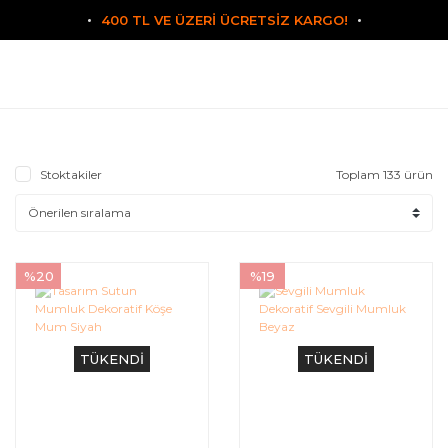
400 TL VE ÜZERİ ÜCRETSİZ KARGO!
Stoktakiler
Toplam 133 ürün
%20
%19
TÜKENDİ
TÜKENDİ