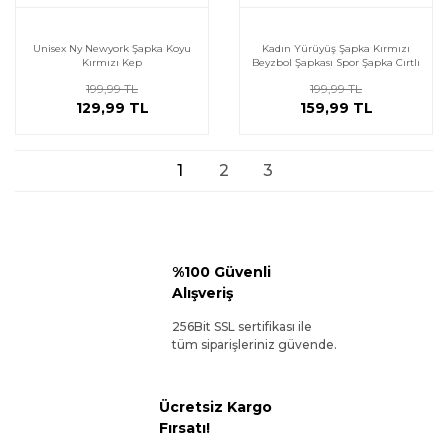
Unisex Ny Newyork Şapka Koyu
Kadın Yürüyüş Şapka Kırmızı
Kırmızı Kep
Beyzbol Şapkası Spor Şapka Cırtlı
Kep
199,99 TL
199,99 TL
129,99 TL
159,99 TL
1
2
3
%100 Güvenli
Alışveriş
256Bit SSL sertifikası ile
tüm siparişleriniz güvende.
Ücretsiz Kargo
Fırsatı!