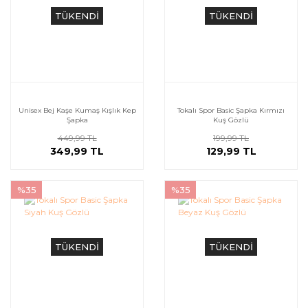
TÜKENDİ
TÜKENDİ
Unisex Bej Kaşe Kumaş Kışlık Kep
Tokalı Spor Basic Şapka Kırmızı
Şapka
Kuş Gözlü
449,99 TL
199,99 TL
349,99 TL
129,99 TL
%35
%35
TÜKENDİ
TÜKENDİ