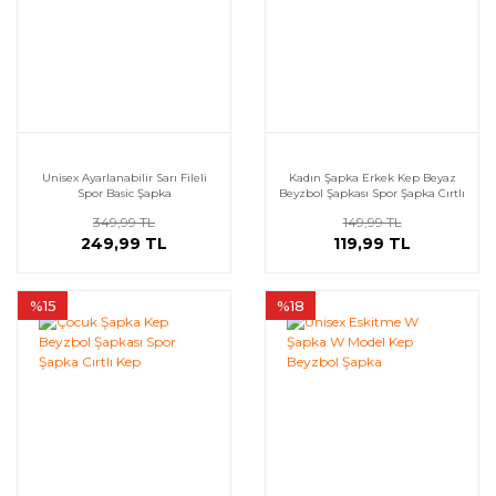
Unisex Ayarlanabilir Sarı Fileli
Kadın Şapka Erkek Kep Beyaz
Spor Basic Şapka
Beyzbol Şapkası Spor Şapka Cırtlı
Kep
349,99 TL
149,99 TL
249,99 TL
119,99 TL
%15
%18