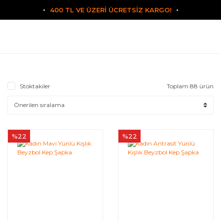
400 TL VE ÜZERİ ÜCRETSİZ KARGO!
Stoktakiler
Toplam 88 ürün
%22
%22