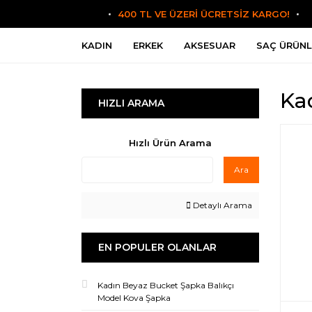
400 TL VE ÜZERİ ÜCRETSİZ KARGO!
KADIN
ERKEK
AKSESUAR
SAÇ ÜRÜNL
Ka
HIZLI ARAMA
Hızlı Ürün Arama
Ara
Detaylı Arama
EN POPULER OLANLAR
Kadın Beyaz Bucket Şapka Balıkçı
Model Kova Şapka