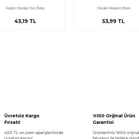
Kadın Hardal Yün Bere
Hardal Ressam Bere
43,19 TL
53,99 TL
Ücretsiz Kargo
%100 Orijinal Ürün
Fırsatı!
Garantisi
400 TL ve üzeri siparişlerinizde
Ürünlerimiz %100 orijina
ücretsiz kargo!
faturanız ile birlikte gönde