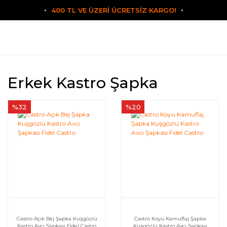
400 TL VE ÜZERİ ÜCRETSİZ KARGO!
Erkek Kastro Şapka
%32
%20
Castro Açık Bej Şapka Kuşgözlü
Castro Koyu Kamuflaj Şapka
Kastro Avcı Şapkası Fidel Castro
Kuşgözlü Kastro Avcı Şapkası