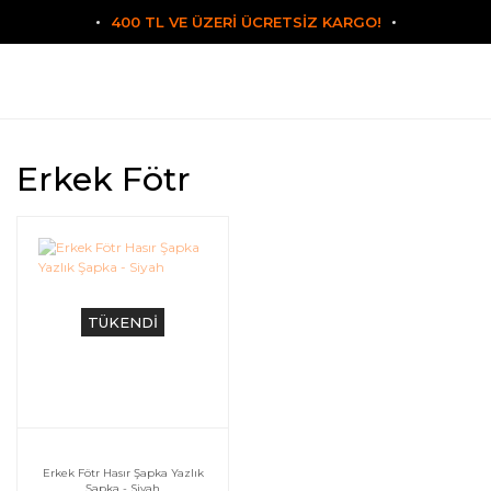
400 TL VE ÜZERİ ÜCRETSİZ KARGO!
Erkek Fötr
TÜKENDİ
Erkek Fötr Hasır Şapka Yazlık
Şapka - Siyah