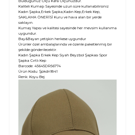
Bulduğunuz Ölçü Kafa Ölçünüzdür.
Kaliteli Kumaşı Sayesinde uzun süre kullanabilirsiniz
Kadın Şapka,Erkek Şapka,Kadın Kep,Erkek Kep,
SAKLAMA ÖNERİSİ Kuru ve hava alan bir yerde
saklayın.
Kumaş Yapısı ve kalitesi sayesinde her mevsim kullanıma
uygundur.
Bay&Bayan yetişkin herkese uygundur
Ürünler özel ambalajlarında ve özenle paketlenmiş bir
şekilde gönderilecektir.
Kadın Şapka Erkek Kep Siyah Beyzbol Şapkası Spor
Şapka Cırtlı Kep
Barcode: 45645DR56774
Ürün Kodu: Şpkdn1841
Renk:
Koyu Bej