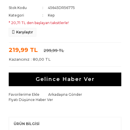
Stok Kodu
45645DR56775
Kategori
Kep
* 20,71 TL den başlayan taksitlerle!
Karşılaştır
219,99 TL
299,99 TL
Kazancınız : 80,00 TL
Gelince Haber Ver
Favorilerime Ekle
Arkadaşına Gönder
Fiyatı Düşünce Haber Ver
ÜRÜN BİLGİSİ