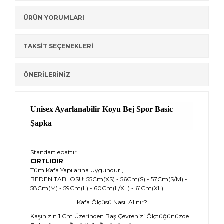
ÜRÜN YORUMLARI
TAKSİT SEÇENEKLERİ
ÖNERİLERİNİZ
Unisex Ayarlanabilir Koyu Bej Spor Basic
Şapka
Standart ebattır
CIRTLIDIR
Tüm Kafa Yapılarına Uygundur.,
BEDEN TABLOSU: 55Cm(XS) - 56Cm(S) - 57Cm(S/M) -
58Cm(M) - 59Cm(L) - 60Cm(L/XL) - 61Cm(XL)
Kafa Ölçüsü Nasıl Alınır?
Kaşınızın 1 Cm Üzerinden Baş Çevrenizi Ölçtüğünüzde