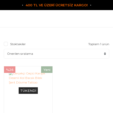
400 TL VE ÜZERİ ÜCRETSİZ KARGO!
Stoktakiler
Toplam 1 ürün
%26
Yeni
TÜKENDİ