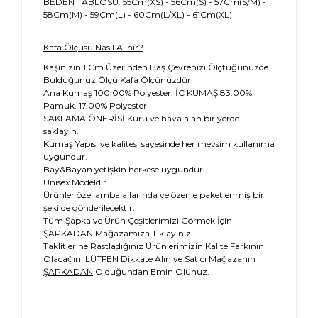
BEDEN TABLOSU: 55Cm(XS) - 56Cm(S) - 57Cm(S/M) -
58Cm(M) - 59Cm(L) - 60Cm(L/XL) - 61Cm(XL)
Kafa Ölçüsü Nasıl Alınır?
Kaşınızın 1 Cm Üzerinden Baş Çevrenizi Ölçtüğünüzde
Bulduğunuz Ölçü Kafa Ölçünüzdür.
Ana Kumaş 100.00% Polyester, İÇ KUMAŞ 83.00%
Pamuk. 17.00% Polyester
SAKLAMA ÖNERİSİ Kuru ve hava alan bir yerde
saklayın.
Kumaş Yapısı ve kalitesi sayesinde her mevsim kullanıma
uygundur.
Bay&Bayan yetişkin herkese uygundur
Unisex Modeldir.
Ürünler özel ambalajlarında ve özenle paketlenmiş bir
şekilde gönderilecektir.
Tüm Şapka ve Ürün Çeşitlerimizi Görmek İçin
ŞAPKADAN Mağazamıza Tıklayınız.
Taklitlerine Rastladığınız Ürünlerimizin Kalite Farkının
Olacağını LÜTFEN Dikkate Alın ve Satıcı Mağazanın
ŞAPKADAN
Olduğundan Emin Olunuz.