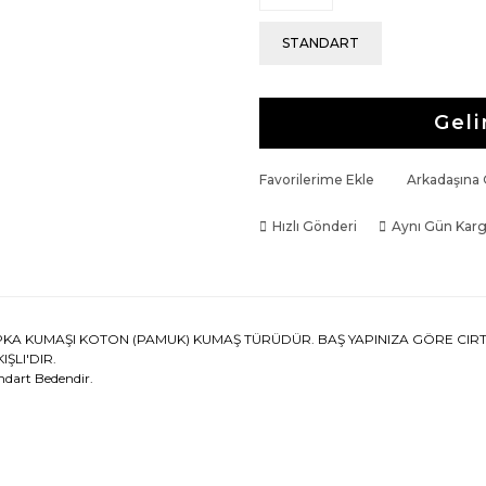
STANDART
Geli
Favorilerime Ekle
Arkadaşına
Hızlı Gönderi
Aynı Gün Kar
KA KUMAŞI KOTON (PAMUK) KUMAŞ TÜRÜDÜR. BAŞ YAPINIZA GÖRE CIRTCIR
IŞLI'DIR.
ndart Bedendir.