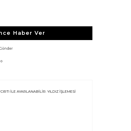
nce Haber Ver
 Gönder
go
TI İLE AYARLANABİLİR. YILDIZ İŞLEMESİ