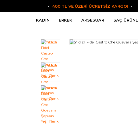
400 TL VE ÜZERİ ÜCRETSİZ KARGO!
KADIN
ERKEK
AKSESUAR
SAÇ ÜRÜNL