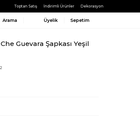
Toptan Satış
İndirimli Ürünler
Dekorasyon
Arama
Üyelik
Sepetim
ro Che Guevara Şapkası Yeşil
2