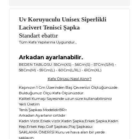
Uv Koruyuculu Unisex Siperlikli
Lacivert Tenisci Şapka
Standart ebattır
Tüm Kafa Yapılarına Uygundur.,
Arkadan ayarlanabilir.
BEDEN TABLOSU: 55Cm(XS) - 56Cm(S) - 57Cm(S/M) -
58Cm(M) - 59Cm(L) - 60Cm(L/XL) - 61Cm(XL)
Kafa Ölçüsü Nasıl Alınır?
Kaşınızın 1 Cm Üzerinden Baş Çevrenizi Ölçtüğünüzde
Bulduğunuz Ölçü Kafa Ölçünüzdür.
Kaliteli Kumaşı Sayesinde uzun süre kullanabilirsiniz
Yerli Üretim
Tenis Şapkası ModelidirBR>
Arkadan Ayarlanır cırtlıdır
Kadın Vizör,Erkek vizör,Kadın Şapka,Erkek Şapka,Kadın
Kep,Erkek Kep,Golf Şapkası,Plaj Şapkasuı
SAKLAMA ÖNERİSİ Kuru ve hava alan bir yerde
saklayın.