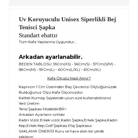
Uv Koruyuculu Unisex Siperlikli Bej
Tenisci Şapka
Standart ebattır
Tüm Kafa Yapılarına Uygundur.,
Arkadan ayarlanabilir.
BEDEN TABLOSU: 55Cm(XS) - 56Cm(S) - 57Cm(S/M) -
58Cm(M) - 59Cm(L) - 60Cm(L/XL) - 61Cm(XL)
Kafa Ölçüsü Nasıl Alınır?
Kaşınızın 1 Cm Üzerinden Baş Çevrenizi Ölçtüğünüzde
Bulduğunuz Ölçü Kafa Ölçünüzdür.
Kaliteli Kumaşı Sayesinde uzun süre kullanabilirsiniz
Yerli Üretim
Tenis Şapkası ModelidirBR>
Arkadan Ayarlanır cırtlıdır
Kadın Vizör,Erkek vizör,Kadın Şapka,Erkek Şapka,Kadın
Kep,Erkek Kep,Golf Şapkası,Plaj Şapkasuı
SAKLAMA ÖNERİSİ Kuru ve hava alan bir yerde
saklayın.