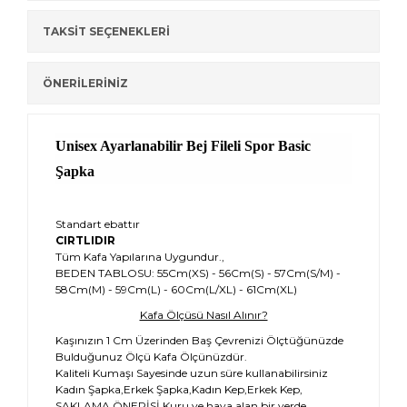
TAKSİT SEÇENEKLERİ
ÖNERİLERİNİZ
Unisex Ayarlanabilir Bej Fileli Spor Basic
Şapka
Standart ebattır
CIRTLIDIR
Tüm Kafa Yapılarına Uygundur.,
BEDEN TABLOSU: 55Cm(XS) - 56Cm(S) - 57Cm(S/M) -
58Cm(M) - 59Cm(L) - 60Cm(L/XL) - 61Cm(XL)
Kafa Ölçüsü Nasıl Alınır?
Kaşınızın 1 Cm Üzerinden Baş Çevrenizi Ölçtüğünüzde
Bulduğunuz Ölçü Kafa Ölçünüzdür.
Kaliteli Kumaşı Sayesinde uzun süre kullanabilirsiniz
Kadın Şapka,Erkek Şapka,Kadın Kep,Erkek Kep,
SAKLAMA ÖNERİSİ Kuru ve hava alan bir yerde