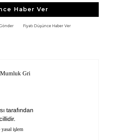
nce Haber Ver
 Gönder
Fiyatı Düşünce Haber Ver
t Mumluk Gri
sı tarafından
llidir.
e yasal işlem