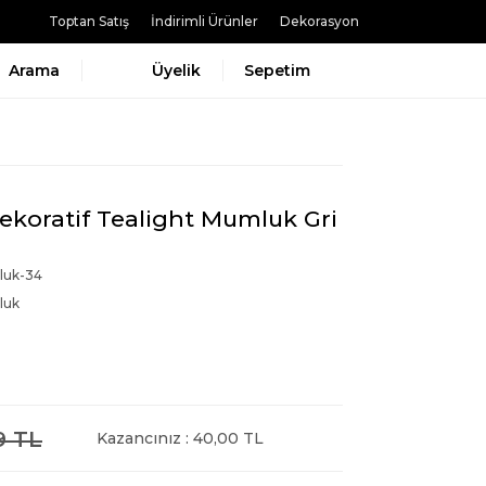
Toptan Satış
İndirimli Ürünler
Dekorasyon
Arama
Üyelik
Sepetim
koratif Tealight Mumluk Gri
uk-34
luk
9 TL
Kazancınız : 40,00 TL