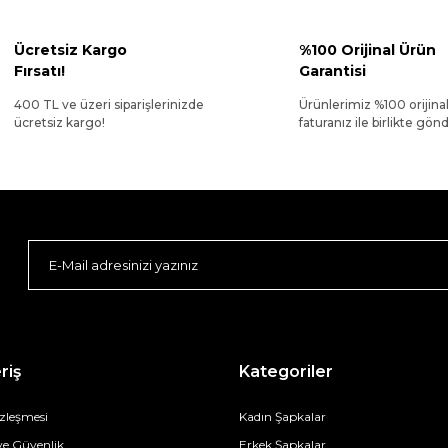
Ücretsiz Kargo
%100 Orijinal Ürün
Fırsatı!
Garantisi
400 TL ve üzeri siparişlerinizde
Ürünlerimiz %100 orijina
ücretsiz kargo!
faturanız ile birlikte gönde
riş
Kategoriler
özleşmesi
Kadın Şapkalar
 ve Güvenlik
Erkek Şapkalar