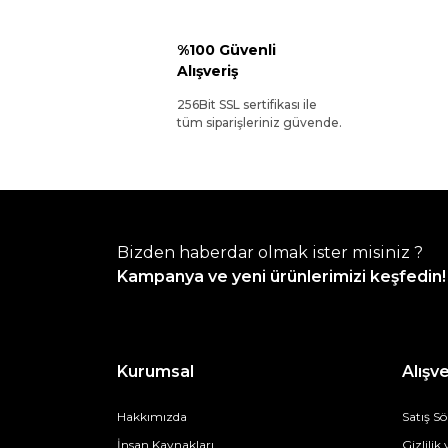
%100 Güvenli
Alışveriş
256Bit SSL sertifikası ile
tüm siparişleriniz güvende.
Bizden haberdar olmak ister misiniz ?
Kampanya ve yeni ürünlerimizi keşfedin!
Kurumsal
Alışve
Hakkımızda
Satış S
İnsan Kaynakları
Gizlilik