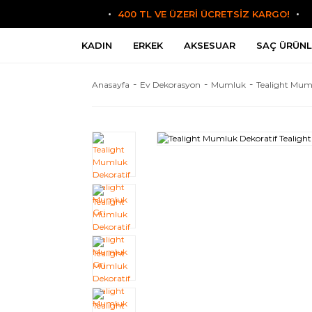
400 TL VE ÜZERİ ÜCRETSİZ KARGO!
KADIN
ERKEK
AKSESUAR
SAÇ ÜRÜNL
Anasayfa
Ev Dekorasyon
Mumluk
Tealight Mum