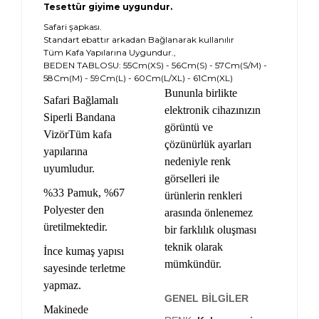
Tesettür giyime uygundur.
Safari şapkası.
Standart ebattır arkadan Bağlanarak kullanılır
Tüm Kafa Yapılarına Uygundur.,
BEDEN TABLOSU: 55Cm(XS) - 56Cm(S) - 57Cm(S/M) -
58Cm(M) - 59Cm(L) - 60Cm(L/XL) - 61Cm(XL)
Bununla birlikte
Safari Bağlamalı
elektronik cihazınızın
Siperli Bandana
görüntü ve
VizörTüm kafa
çözünürlük ayarları
yapılarına
nedeniyle renk
uyumludur.
görselleri ile
%33 Pamuk, %67
ürünlerin renkleri
Polyester den
arasında önlenemez
üretilmektedir.
bir farklılık oluşması
teknik olarak
İnce kumaş yapısı
mümkündür.
sayesinde terletme
yapmaz.
GENEL BİLGİLER
Makinede