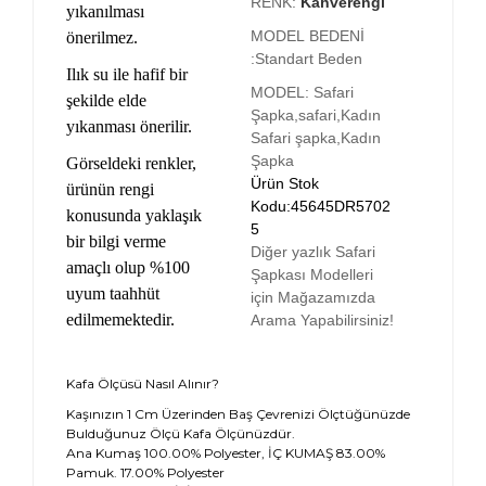
RENK:
Kahverengi
yıkanılması
MODEL BEDENİ
önerilmez.
:
Standart Beden
Ilık su ile hafif bir
MODEL:
Safari
şekilde elde
Şapka,safari,Kadın
yıkanması önerilir.
Safari şapka,Kadın
Şapka
Görseldeki renkler,
Ürün Stok
ürünün rengi
Kodu:45645DR5702
konusunda yaklaşık
5
bir bilgi verme
Diğer yazlık Safari
amaçlı olup %100
Şapkası Modelleri
uyum taahhüt
için Mağazamızda
edilmemektedir.
Arama Yapabilirsiniz!
Kafa Ölçüsü Nasıl Alınır?
Kaşınızın 1 Cm Üzerinden Baş Çevrenizi Ölçtüğünüzde
Bulduğunuz Ölçü Kafa Ölçünüzdür.
Ana Kumaş 100.00% Polyester, İÇ KUMAŞ 83.00%
Pamuk. 17.00% Polyester