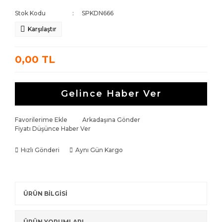
Stok Kodu
SPKDN666
Karşılaştır
0,00 TL
Gelince Haber Ver
Favorilerime Ekle
Arkadaşına Gönder
Fiyatı Düşünce Haber Ver
Hızlı Gönderi
Aynı Gün Kargo
ÜRÜN BİLGİSİ
ÜRÜN YORUMLARI