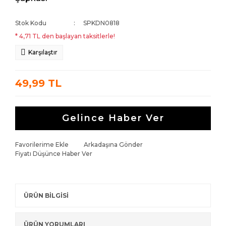
Stok Kodu
SPKDN0818
* 4,71 TL den başlayan taksitlerle!
Karşılaştır
49,99 TL
Gelince Haber Ver
Favorilerime Ekle
Arkadaşına Gönder
Fiyatı Düşünce Haber Ver
ÜRÜN BİLGİSİ
ÜRÜN YORUMLARI