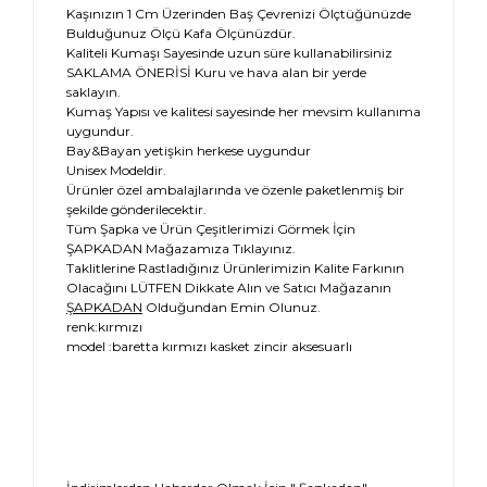
Kaşınızın 1 Cm Üzerinden Baş Çevrenizi Ölçtüğünüzde
Bulduğunuz Ölçü Kafa Ölçünüzdür.
Kaliteli Kumaşı Sayesinde uzun süre kullanabilirsiniz
SAKLAMA ÖNERİSİ Kuru ve hava alan bir yerde
saklayın.
Kumaş Yapısı ve kalitesi sayesinde her mevsim kullanıma
uygundur.
Bay&Bayan yetişkin herkese uygundur
Unisex Modeldir.
Ürünler özel ambalajlarında ve özenle paketlenmiş bir
şekilde gönderilecektir.
Tüm Şapka ve Ürün Çeşitlerimizi Görmek İçin
ŞAPKADAN Mağazamıza Tıklayınız.
Taklitlerine Rastladığınız Ürünlerimizin Kalite Farkının
Olacağını LÜTFEN Dikkate Alın ve Satıcı Mağazanın
ŞAPKADAN
Olduğundan Emin Olunuz.
renk:kırmızı
model :baretta kırmızı kasket zincir aksesuarlı