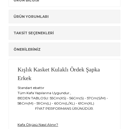
ÜRÜN BİLGİSİ
ÜRÜN YORUMLARI
TAKSİT SEÇENEKLERİ
ÖNERİLERİNİZ
Kışlık Kasket Kulaklı Ördek Şapka
Erkek
Standart ebattır
Tüm Kafa Yapılarına Uygundur.,
BEDEN TABLOSU: 55Cm(XS) - 56Cm(S) - 57Cm(S/M) -
58Cm(M) - 59Cm(L) - 60Cm(L/XL) - 61Cm(XL)
FİYAT PERFORMANS ÜRÜNÜDÜR.
Kafa Ölçüsü Nasıl Alınır?