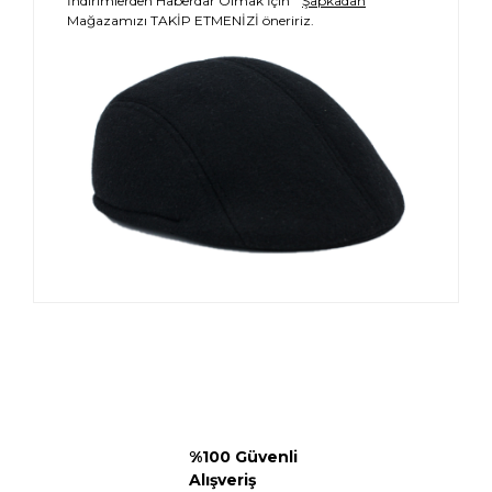
İndirimlerden Haberdar Olmak İçin "
Şapkadan
"
Mağazamızı TAKİP ETMENİZİ öneririz.
%100 Güvenli
Alışveriş