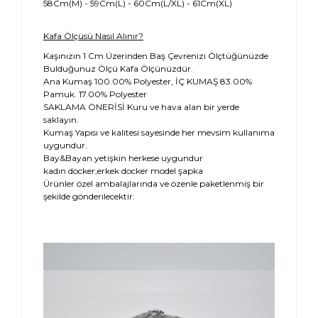
58Cm(M) - 59Cm(L) - 60Cm(L/XL) - 61Cm(XL)
Kafa Ölçüsü Nasıl Alınır?
Kaşınızın 1 Cm Üzerinden Baş Çevrenizi Ölçtüğünüzde
Bulduğunuz Ölçü Kafa Ölçünüzdür.
Ana Kumaş 100.00% Polyester, İÇ KUMAŞ 83.00%
Pamuk. 17.00% Polyester
SAKLAMA ÖNERİSİ Kuru ve hava alan bir yerde
saklayın.
Kumaş Yapısı ve kalitesi sayesinde her mevsim kullanıma
uygundur.
Bay&Bayan yetişkin herkese uygundur
kadın docker,erkek docker model şapka
Ürünler özel ambalajlarında ve özenle paketlenmiş bir
şekilde gönderilecektir.