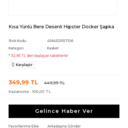
Kısa Yünlü Bere Desenli Hipster Docker Şapka
Stok Kodu
45645DR57106
Kategori
Kasket
* 32,95 TL den başlayan taksitlerle!
Karşılaştır
349,99 TL
449,99 TL
Kazancınız : 100,00 TL
Gelince Haber Ver
Favorilerime Ekle
Arkadaşına Gönder