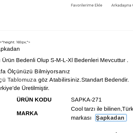
Favorilerime Ekle
Arkadaşına
e="height: 169px;">
pkadan
 Ürün Bedenli Olup S-M-L-Xl Bedenleri Mevcuttur .
fa Ölçünüzü Bilmiyorsanız
çü Tablomuza
göz Atabilirsiniz.
Standart Bedendir.
rkiye'de Üretilmiştir.
ÜRÜN KODU
SAPKA-271
Cool tarzı ile bilinen,Tür
MARKA
markası
Şapkadan