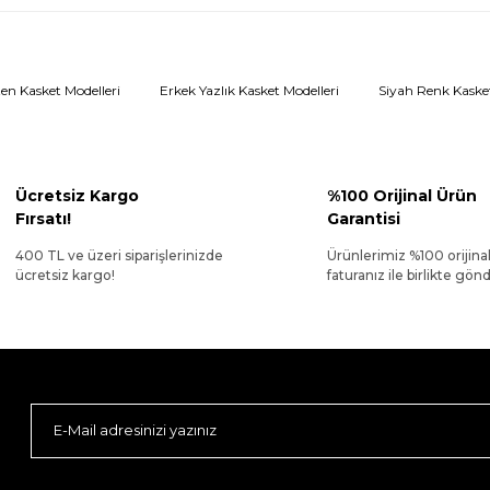
en Kasket Modelleri
Erkek Yazlık Kasket Modelleri
Siyah Renk Kasket
Ücretsiz Kargo
%100 Orijinal Ürün
Fırsatı!
Garantisi
400 TL ve üzeri siparişlerinizde
Ürünlerimiz %100 orijina
ücretsiz kargo!
faturanız ile birlikte gönde