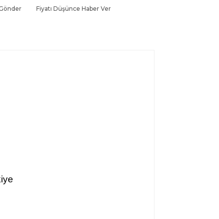
 Gönder
Fiyatı Düşünce Haber Ver
kiye