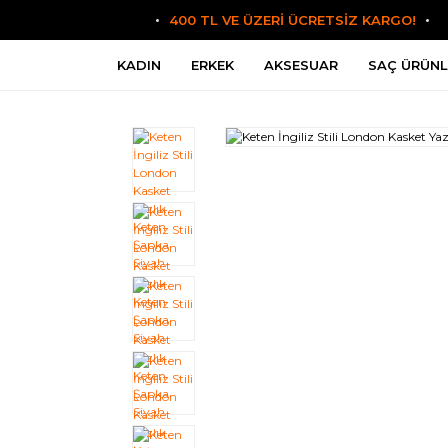
400 TL VE ÜZERİ ÜCRETSİZ KARGO!
KADIN
ERKEK
AKSESUAR
SAÇ ÜRÜNL