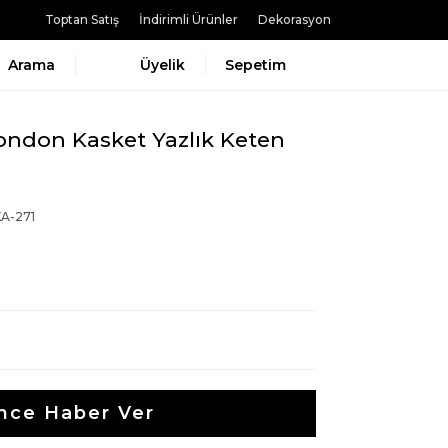
Toptan Satış
İndirimli Ürünler
Dekorasyon
Arama
Üyelik
Sepetim
 London Kasket Yazlık Keten
A-271
nce Haber Ver