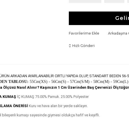
Geli
Favorilerime Ekle
Arkadaşına
Hızlı Gönderi
ÜRÜN ARKADAN AYARLANABİLİR CIRTLI YAPIDA OLUP, STANDART BEDEN 56-
DEN TABLOSU:
55Cm(XS) - 56
Cm
(S) - 57
Cm
(S/M) - 58
Cm
(M) - 59
Cm
(L)
a Ölçüsü Nasıl Alınır? Kaşınızın 1 Cm Üzerinden Baş Çevrenizi Ölçtü
A KUMAŞ
İÇ KUMAŞ 75.00% Pamuk. 25.00% Polyester
KLAMA ÖNERİSİ
Kuru ve hava alan bir yerde saklayın.
l bileşenli kumaşı sayesinde giymesi oldukça hafif ve keyifli.