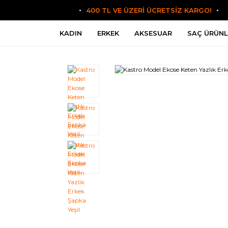
400 TL VE ÜZERİ ÜCRETSİZ KARGO!
KADIN
ERKEK
AKSESUAR
SAÇ ÜRÜNL