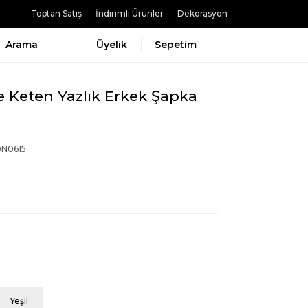
Toptan Satış
İndirimli Ürünler
Dekorasyon
Arama
Üyelik
Sepetim
 Keten Yazlık Erkek Şapka
N0615
Yeşil