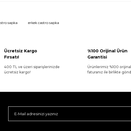
castro sapka
erkek castro sapka
Ücretsiz Kargo
%100 Orijinal Ürün
Fırsatı!
Garantisi
400 TL ve üzeri siparişlerinizde
Ürünlerimiz %100 orijina
ücretsiz kargo!
faturanız ile birlikte gönde