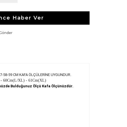
nce Haber Ver
 Gönder
57-58-59 CM KAFA ÖLÇÜLERİNE UYGUNDUR.
 - 60
Cm
(L/XL) - 61
Cm
(XL)
ğünüzde Bulduğunuz Ölçü Kafa Ölçünüzdür.