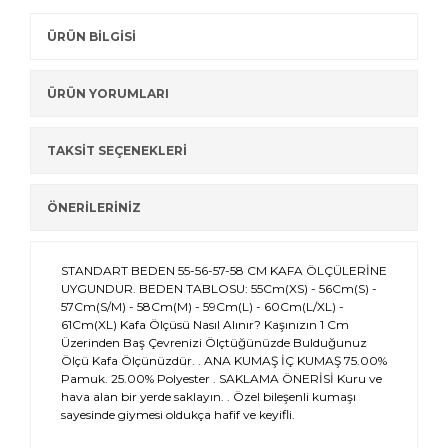
ÜRÜN BİLGİSİ
ÜRÜN YORUMLARI
TAKSİT SEÇENEKLERİ
ÖNERİLERİNİZ
STANDART BEDEN 55-56-57-58 CM KAFA ÖLÇÜLERİNE
UYGUNDUR. BEDEN TABLOSU: 55Cm(XS) - 56Cm(S) -
57Cm(S/M) - 58Cm(M) - 59Cm(L) - 60Cm(L/XL) -
61Cm(XL) Kafa Ölçüsü Nasıl Alınır? Kaşınızın 1 Cm
Üzerinden Baş Çevrenizi Ölçtüğünüzde Bulduğunuz
Ölçü Kafa Ölçünüzdür. . ANA KUMAŞ İÇ KUMAŞ 75.00%
Pamuk. 25.00% Polyester . SAKLAMA ÖNERİSİ Kuru ve
hava alan bir yerde saklayın. . Özel bileşenli kumaşı
sayesinde giymesi oldukça hafif ve keyifli.