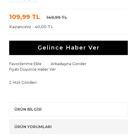
Çorap
109,99 TL
149,99 TL
Kolye
Kazancınız : 40,00 TL
Gelince Haber Ver
Favorilerime Ekle
Arkadaşına Gönder
Fiyatı Düşünce Haber Ver
Hızlı Gönderi
ÜRÜN BİLGİSİ
ÜRÜN YORUMLARI