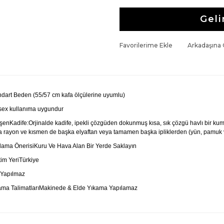
Geli
Favorilerime Ekle
Arkadaşına
ndart Beden (55/57 cm kafa ölçülerine uyumlu)
sex kullanıma uygundur
şenKadife:Orjinalde kadife, ipekli çözgüden dokunmuş kısa, sık çözgü havlı bir kum
 rayon ve kısmen de başka elyaftan veya tamamen başka ipliklerden (yün, pamuk vs
lama ÖnerisiKuru Ve Hava Alan Bir Yerde Saklayın
im YeriTürkiye
 Yapılmaz
ama TalimatlarıMakinede & Elde Yıkama Yapılamaz