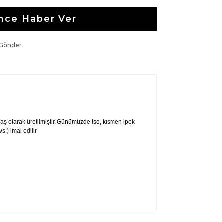
nce Haber Ver
 Gönder
aş olarak üretilmiştir. Günümüzde ise, kısmen ipek
.) imal edilir