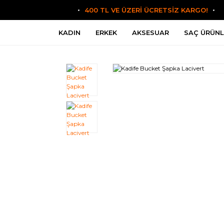
400 TL VE ÜZERİ ÜCRETSİZ KARGO!
KADIN
ERKEK
AKSESUAR
SAÇ ÜRÜNL