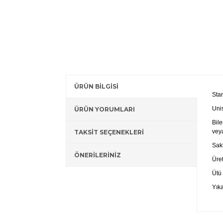
ÜRÜN BİLGİSİ
Sta
Uni
ÜRÜN YORUMLARI
Bile
veya
TAKSİT SEÇENEKLERİ
Sak
ÖNERİLERİNİZ
Üret
Ütü
Yık