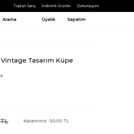
Toptan Satış
İndirimli Ürünler
Dekorasyon
Arama
Üyelik
Sepetim
on Vintage Tasarım Küpe
08
 TL
Kazancınız : 50,00 TL