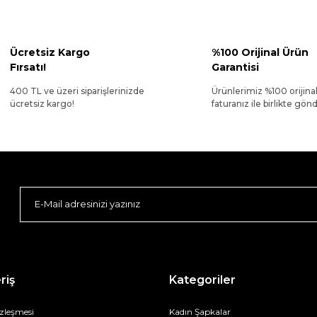
Ücretsiz Kargo
%100 Orijinal Ürün
Fırsatı!
Garantisi
400 TL ve üzeri siparişlerinizde
Ürünlerimiz %100 orijina
ücretsiz kargo!
faturanız ile birlikte gönde
riş
Kategoriler
özleşmesi
Kadın Şapkalar