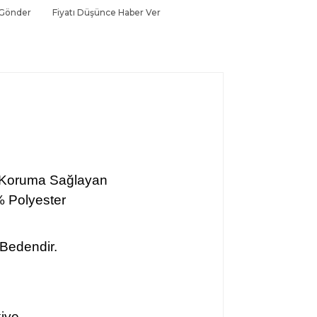
 Gönder
Fiyatı Düşünce Haber Ver
 Koruma Sağlayan
 Polyester
 Bedendir.
kiye