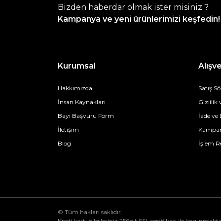
Bizden haberdar olmak ister misiniz ?
Kampanya ve yeni ürünlerimizi keşfedin!
Kurumsal
Alışve
Hakkımızda
Satış S
İnsan Kaynakları
Gizlilik
Bayi Başvuru Form
İade ve
İletişim
Kampan
Blog
İşlem R
© Tüm hakları saklıdır.
Kredi kartı bilgileriniz 256bit SSL sertifikası ile korunmakta