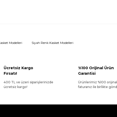
sket Modelleri
Siyah Renk Kasket Modelleri
Ücretsiz Kargo
%100 Orijinal Ürün
Fırsatı!
Garantisi
400 TL ve üzeri siparişlerinizde
Ürünlerimiz %100 orijina
ücretsiz kargo!
faturanız ile birlikte gönde