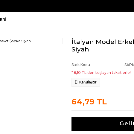
ERI
İtalyan Model Erke
Siyah
Stok Kodu
SAPK
* 6,10 TL den başlayan taksitlerle!
Karşılaştır
64,79 TL
Geli