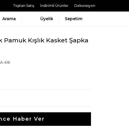
Toptan Satış
İndirimli Ürünler
Dekorasyon
Arama
Üyelik
Sepetim
k Pamuk Kışlık Kasket Şapka
A-416
nce Haber Ver