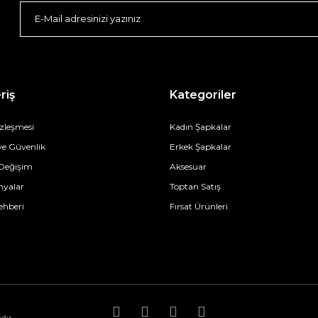
riş
Kategoriler
özleşmesi
Kadın Şapkalar
 ve Güvenlik
Erkek Şapkalar
 Değişim
Aksesuar
yalar
Toptan Satış
ehberi
Fırsat Ürünleri
dır.