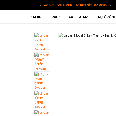
400 TL VE ÜZERİ ÜCRETSİZ KARGO!
KADIN
ERKEK
AKSESUAR
SAÇ ÜRÜNL