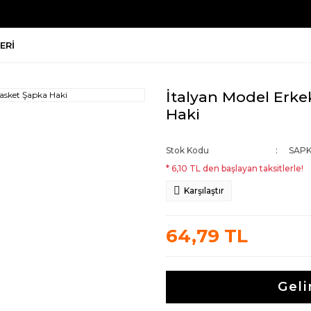
ERI
İtalyan Model Erke
Haki
Stok Kodu
SAPK
* 6,10 TL den başlayan taksitlerle!
Karşılaştır
64,79 TL
Geli