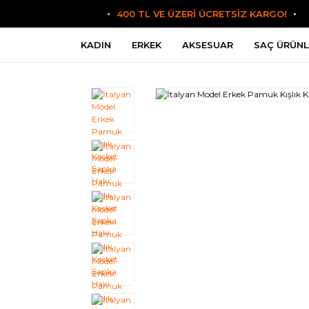
400 TL VE ÜZERİ ÜCRETSİZ KARGO!
KADIN
ERKEK
AKSESUAR
SAÇ ÜRÜNL