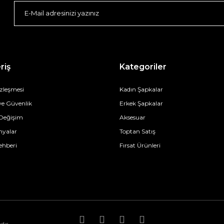
riş
Kategoriler
özleşmesi
Kadın Şapkalar
 ve Güvenlik
Erkek Şapkalar
 Değişim
Aksesuar
yalar
Toptan Satış
ehberi
Fırsat Ürünleri
dır.