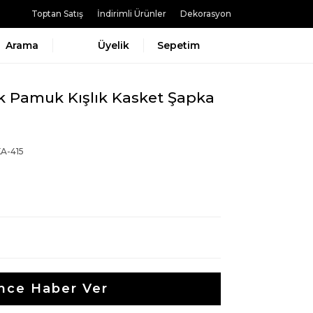
Toptan Satış
İndirimli Ürünler
Dekorasyon
Arama
Üyelik
Sepetim
k Pamuk Kışlık Kasket Şapka
A-415
nce Haber Ver