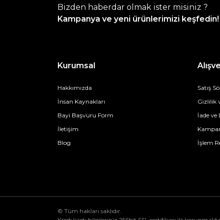
Bizden haberdar olmak ister misiniz ?
Kampanya ve yeni ürünlerimizi keşfedin!
Kurumsal
Alışve
Hakkımızda
Satış S
İnsan Kaynakları
Gizlilik
Bayi Başvuru Form
İade ve
İletişim
Kampan
Blog
İşlem R
© Tüm hakları saklıdır.
Kredi kartı bilgileriniz 256bit SSL sertifikası ile korunmakta