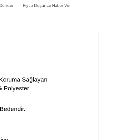
 Gönder
Fiyatı Düşünce Haber Ver
 Koruma Sağlayan
 Polyester
 Bedendir.
kiye