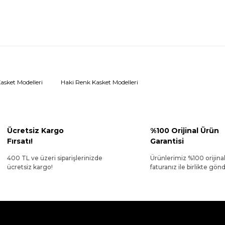
sket Modelleri
Haki Renk Kasket Modelleri
Ücretsiz Kargo
%100 Orijinal Ürün
Fırsatı!
Garantisi
400 TL ve üzeri siparişlerinizde
Ürünlerimiz %100 orijina
ücretsiz kargo!
faturanız ile birlikte gönde