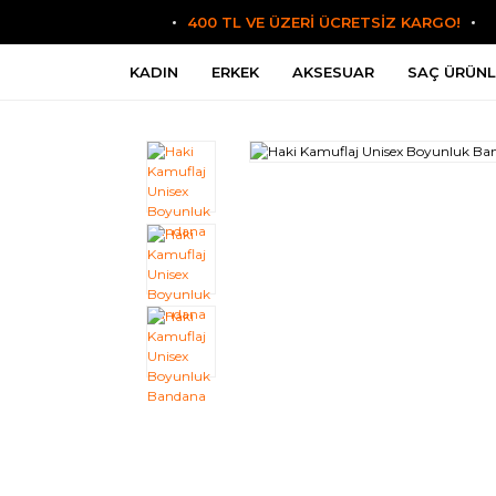
400 TL VE ÜZERİ ÜCRETSİZ KARGO!
KADIN
ERKEK
AKSESUAR
SAÇ ÜRÜNL