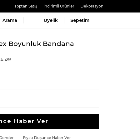
Toptan Satış
İndirimli Ürünler
Dekorasyon
Arama
Üyelik
Sepetim
sex Boyunluk Bandana
A-455
nce Haber Ver
 Gönder
Fiyatı Düşünce Haber Ver