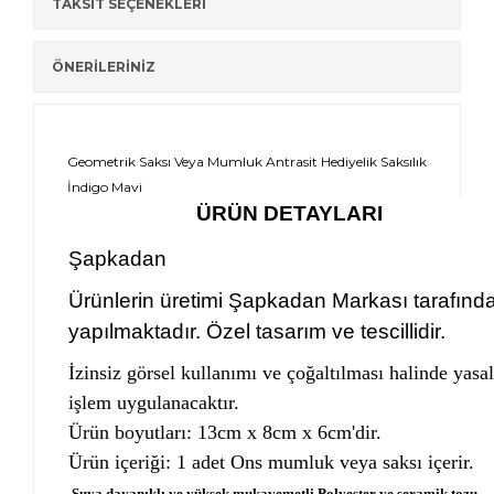
TAKSİT SEÇENEKLERİ
ÖNERİLERİNİZ
Geometrik Saksı Veya Mumluk Antrasit Hediyelik Saksılık
İndigo Mavi
ÜRÜN DETAYLARI
Şapkadan
Ürünlerin üretimi Şapkadan Markası tarafınd
yapılmaktadır. Özel tasarım ve tescillidir.
İzinsiz görsel kullanımı ve çoğaltılması halinde yasal
işlem uygulanacaktır.
Ürün boyutları: 13cm x 8cm x 6cm'dir.
Ürün içeriği: 1 adet Ons mumluk veya saksı içerir.
Suya dayanıklı ve yüksek mukavemetli Polyester ve seramik tozu