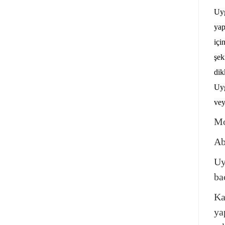
Uyg
yap
içi
şek
dik
Uyg
vey
Mo
Ab
Uy
ba
Ka
ya