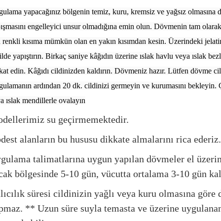
ulama yapacağınız bölgenin temiz, kuru, kremsiz ve yağsız olmasına di
ışmasını engelleyici unsur olmadığına emin olun. Dövmenin tam olarak
n renkli kısıma mümkün olan en yakın kısımdan kesin. Üzerindeki jelati
ilde yapıştırın. Birkaç saniye kâğıdın üzerine ıslak havlu veya ıslak be
kat edin. Kâğıdı cildinizden kaldırın. Dövmeniz hazır. Lütfen dövme ci
ulamanın ardından 20 dk. cildinizi germeyin ve kurumasını bekleyin. Ç
a ıslak mendillerle ovalayın
dellerimiz su geçirmemektedir.
dest alanların bu hususu dikkate almalarını rica ederiz.
gulama talimatlarına uygun yapılan dövmeler el üzerin
cak bölgesinde 5-10 gün, vücutta ortalama 3-10 gün kalı
lıcılık süresi cildinizin yağlı veya kuru olmasına göre
pmaz. ** Uzun süre suyla temasta ve üzerine uygulana