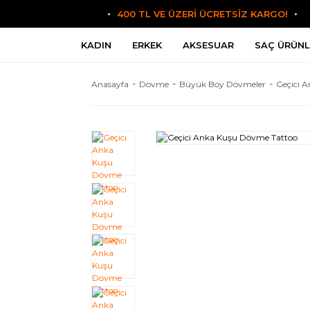
400 TL VE ÜZERİ ÜCRETSİZ KARGO!
KADIN
ERKEK
AKSESUAR
SAÇ ÜRÜNL
Anasayfa
Dövme
Büyük Boy Dövmeler
Geçici 