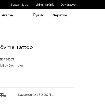
Toptan Satış
İndirimli Ürünler
Dekorasyon
Arama
Üyelik
Sepetim
Dövme Tattoo
5DR56563
k Boy Dövmeler
 TL
Kazancınız : 50,00 TL