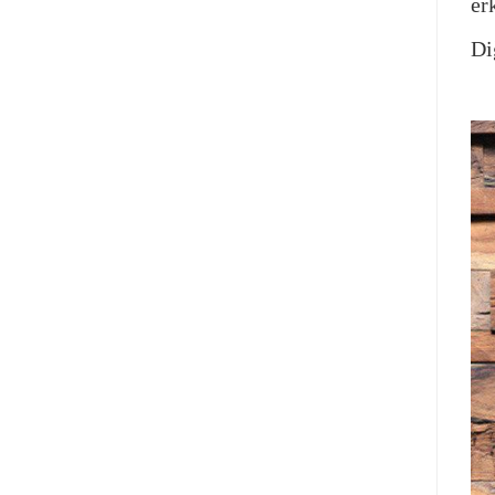
er
Di