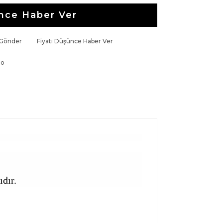
nce Haber Ver
 Gönder
Fiyatı Düşünce Haber Ver
go
dır.