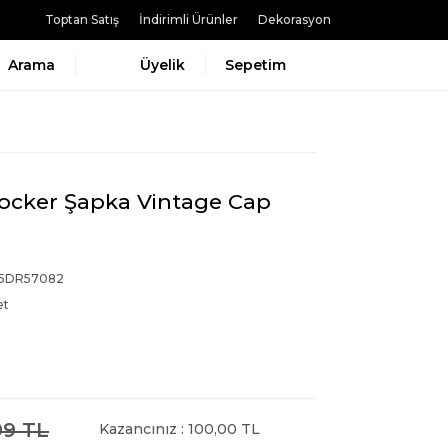
Toptan Satış
İndirimli Ürünler
Dekorasyon
Arama
Üyelik
Sepetim
Docker Şapka Vintage Cap
5DR57082
et
99 TL
Kazancınız : 100,00 TL