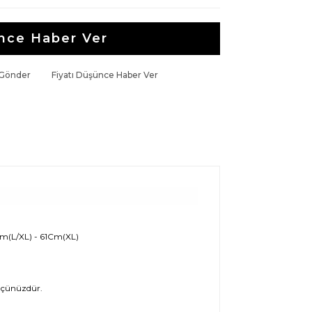
nce Haber Ver
 Gönder
Fiyatı Düşünce Haber Ver
m(L/XL) - 61Cm(XL)
lçünüzdür.