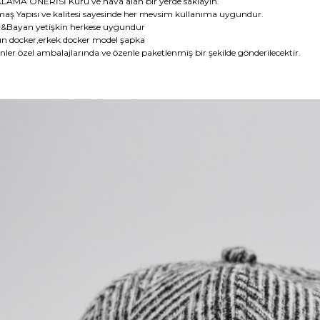
LAMA ÖNERİSİ Kuru ve hava alan bir yerde saklayın.
aş Yapısı ve kalitesi sayesinde her mevsim kullanıma uygundur.
&Bayan yetişkin herkese uygundur
ın docker,erkek docker model şapka
nler özel ambalajlarında ve özenle paketlenmiş bir şekilde gönderilecektir.