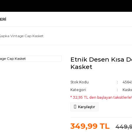
ERI
 Şapka Vintage Cap Kasket
Etnik Desen Kısa 
Kasket
Stok Kodu
4564
Kategori
Kask
* 32,95 TL den başlayan taksitlerle!
Karşılaştır
349,99 TL
449,