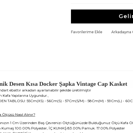
Geli
Favorilerime Ekle
Arkadaşına
nik Desen Kısa Docker Şapka Vintage Cap Kasket
dart ebattır arkadan ayarlanabilir şekilde üretilmiştir
 Kafa Yapılarına Uygundur.,
EN TABLOSU: 55Cm(XS) - 56Cm(S) - 57Cm(S/M) - 58Cm(M) - 59Cm(L) - 60C
a Ölçüsü Nasıl Alınır?
ınızın 1 Cm Üzerinden Baş Çevrenizi Ölçtüğünüzde Bulduğunuz Ölçü Kafa Ö
 Kumaş 100.00% Polyester, İÇ KUMAŞ 83.00% Pamuk. 17.00% Polyester