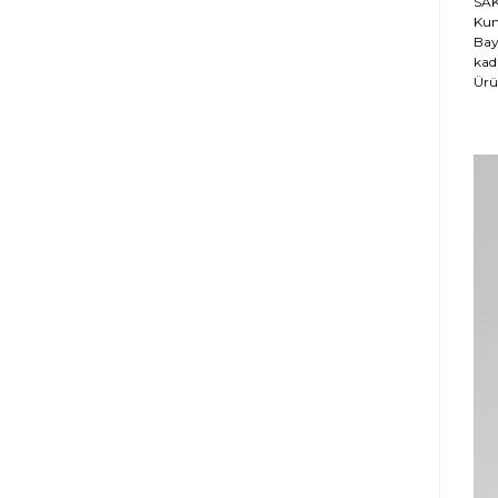
SAK
Kum
Bay
kad
Ürü