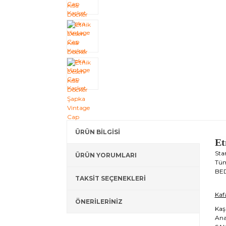
ÜRÜN BİLGİSİ
Et
Stan
ÜRÜN YORUMLARI
Tüm
BED
TAKSİT SEÇENEKLERİ
Kaf
ÖNERİLERİNİZ
Kaş
Ana