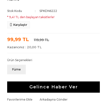
Stok Kodu
SPKDN6222
* 9,41 TL den başlayan taksitlerle!
Karşılaştır
99,99 TL
119,99 TL
Kazancınız : 20,00 TL
Ürün Seçenekleri
Füme
Gelince Haber Ver
Favorilerime Ekle
Arkadaşına Gönder