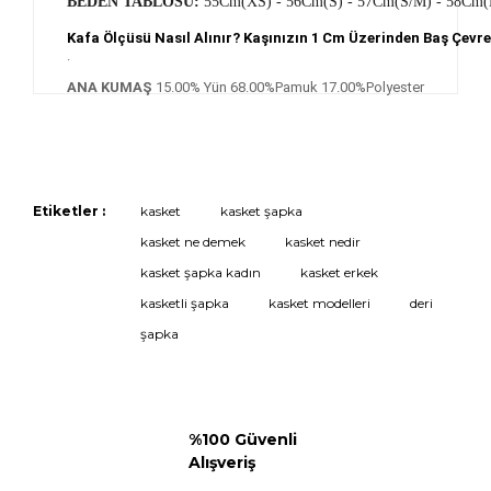
BEDEN TABLOSU:
55Cm(XS) - 56
Cm
(S) - 57
Cm
(S/M) - 58
Cm
(
Kafa Ölçüsü Nasıl Alınır? Kaşınızın 1 Cm Üzerinden Baş Çev
.
ANA KUMAŞ
15.00% Yün 68.00%Pamuk 17.00%Polyester
Etiketler :
kasket
kasket şapka
kasket ne demek
kasket nedir
kasket şapka kadın
kasket erkek
kasketli şapka
kasket modelleri
deri
şapka
%100 Güvenli
Alışveriş