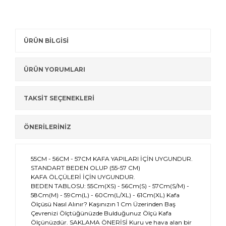
ÜRÜN BİLGİSİ
ÜRÜN YORUMLARI
TAKSİT SEÇENEKLERİ
ÖNERİLERİNİZ
55CM - 56CM - 57CM KAFA YAPILARI İÇİN UYGUNDUR.
STANDART BEDEN OLUP (55-57 CM)
KAFA ÖLÇÜLERİ İÇİN UYGUNDUR.
BEDEN TABLOSU: 55Cm(XS) - 56Cm(S) - 57Cm(S/M) -
58Cm(M) - 59Cm(L) - 60Cm(L/XL) - 61Cm(XL) Kafa
Ölçüsü Nasıl Alınır? Kaşınızın 1 Cm Üzerinden Baş
Çevrenizi Ölçtüğünüzde Bulduğunuz Ölçü Kafa
Ölçünüzdür. SAKLAMA ÖNERİSİ Kuru ve hava alan bir