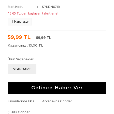
Stok Kodu
SPKDN6718
* 5,65 TL den başlayan taksitlerle!
Karşılaştır
59,99 TL
69,99 TL
Kazancınız : 10,00 TL
Ürün Seçenekleri
STANDART
Gelince Haber Ver
Favorilerime Ekle
Arkadaşına Gönder
Hızlı Gönderi