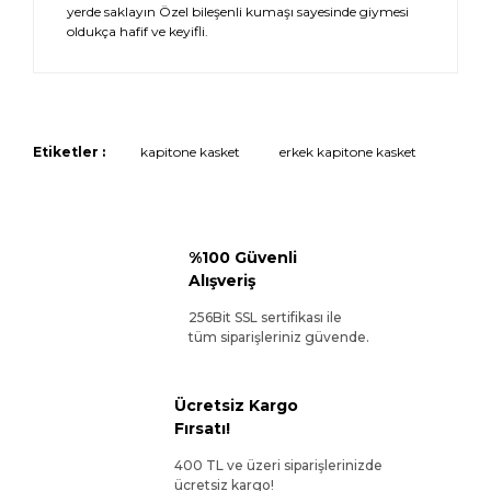
yerde saklayın Özel bileşenli kumaşı sayesinde giymesi
oldukça hafif ve keyifli.
Etiketler :
kapitone kasket
erkek kapitone kasket
%100 Güvenli
Alışveriş
256Bit SSL sertifikası ile
tüm siparişleriniz güvende.
Ücretsiz Kargo
Fırsatı!
400 TL ve üzeri siparişlerinizde
ücretsiz kargo!