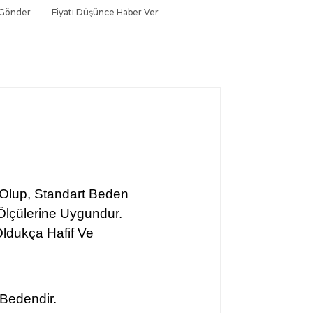
 Gönder
Fiyatı Düşünce Haber Ver
a Olup, Standart Beden
lçülerine Uygundur.
ldukça Hafif Ve
 Bedendir.