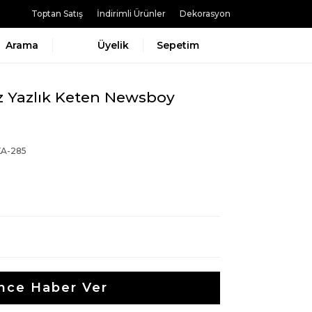
Toptan Satış
İndirimli Ürünler
Dekorasyon
Arama
Üyelik
Sepetim
iz Yazlık Keten Newsboy
A-285
nce Haber Ver