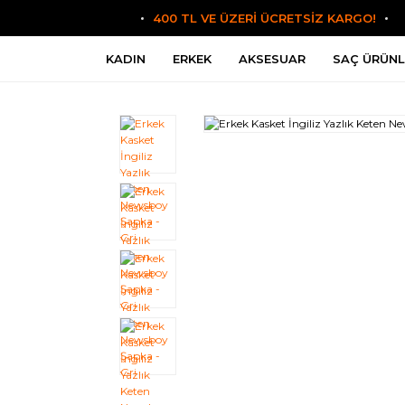
400 TL VE ÜZERİ ÜCRETSİZ KARGO!
KADIN
ERKEK
AKSESUAR
SAÇ ÜRÜNL