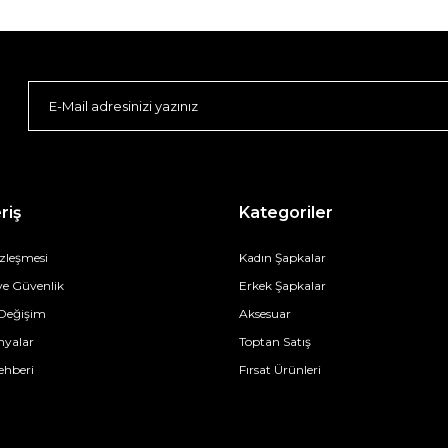
riş
Kategoriler
özleşmesi
Kadın Şapkalar
 ve Güvenlik
Erkek Şapkalar
 Değişim
Aksesuar
yalar
Toptan Satış
ehberi
Fırsat Ürünleri