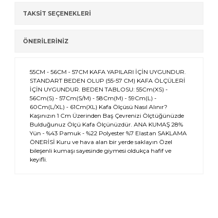
TAKSİT SEÇENEKLERİ
ÖNERİLERİNİZ
55CM - 56CM - 57CM KAFA YAPILARI İÇİN UYGUNDUR.
STANDART BEDEN OLUP (55-57 CM) KAFA ÖLÇÜLERİ
İÇİN UYGUNDUR. BEDEN TABLOSU: 55Cm(XS) -
56Cm(S) - 57Cm(S/M) - 58Cm(M) - 59Cm(L) -
60Cm(L/XL) - 61Cm(XL) Kafa Ölçüsü Nasıl Alınır?
Kaşınızın 1 Cm Üzerinden Baş Çevrenizi Ölçtüğünüzde
Bulduğunuz Ölçü Kafa Ölçünüzdür. ANA KUMAŞ 28%
Yün - %43 Pamuk - %22 Polyester %7 Elastan SAKLAMA
ÖNERİSİ Kuru ve hava alan bir yerde saklayın Özel
bileşenli kumaşı sayesinde giymesi oldukça hafif ve
keyifli.