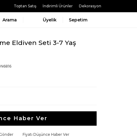
Toptan Satış
İndirimli Ürünler
Dekorasyon
Arama
Üyelik
Sepetim
me Eldiven Seti 3-7 Yaş
N6816
nce Haber Ver
 Gönder
Fiyatı Düşünce Haber Ver