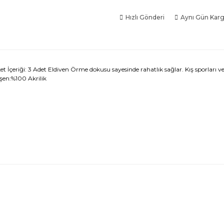
Hızlı Gönderi
Aynı Gün Kar
et İçeriği: 3 Adet Eldiven Örme dokusu sayesinde rahatlık sağlar. Kış sporları v
eşen:%100 Akrilik