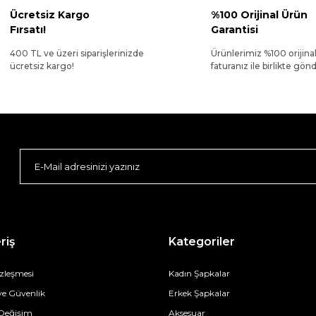
Ücretsiz Kargo
%100 Orijinal Ürün
Fırsatı!
Garantisi
400 TL ve üzeri siparişlerinizde
Ürünlerimiz %100 orijina
ücretsiz kargo!
faturanız ile birlikte gönde
riş
Kategoriler
özleşmesi
Kadın Şapkalar
 ve Güvenlik
Erkek Şapkalar
 Değişim
Aksesuar