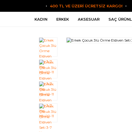
400 TL VE ÜZERİ ÜCRETSİZ KARGO!
KADIN
ERKEK
AKSESUAR
SAÇ ÜRÜNL