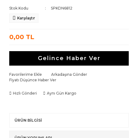
Stok Kodu
SPKDN6812
Karşılaştır
0,00 TL
Gelince Haber Ver
Favorilerime Ekle
Arkadaşına Gönder
Fiyatı Düşünce Haber Ver
Hızlı Gönderi
Aynı Gün Kargo
ÜRÜN BİLGİSİ
ÜRÜN YORUMLARI